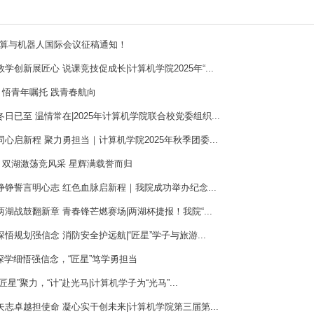
算与机器人国际会议征稿通知！
教学创新展匠心 说课竞技促成长|计算机学院2025年“...
｜悟青年嘱托 践青春航向
冬日已至 温情常在|2025年计算机学院联合校党委组织...
同心启新程 聚力勇担当｜计算机学院2025年秋季团委...
｜双湖激荡竞风采 星辉满载誉而归
 铮铮誓言明心志 红色血脉启新程｜我院成功举办纪念...
两湖战鼓翻新章 青春锋芒燃赛场|两湖杯捷报！我院“...
深悟规划强信念 消防安全护远航|“匠星”学子与旅游...
|深学细悟强信念，“匠星”笃学勇担当
匠星”聚力，“计”赴光马|计算机学子为“光马”...
矢志卓越担使命 凝心实干创未来|计算机学院第三届第...