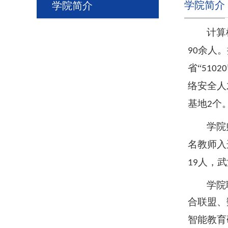
学院简介
学院简介
计算
余人。
90
省“
51020
络安全人
基地
个
2
学院
名教师入
人，武
19
学院
合联盟、
智能教育