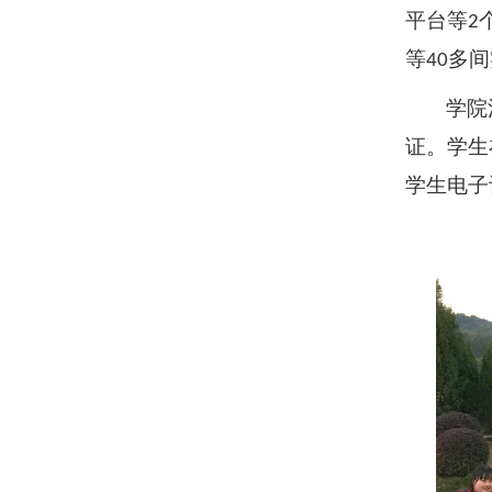
平台等
2
等
多间
40
学院
证。学生
学生电子